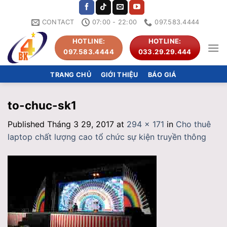
Skip
to
CONTACT
07:00 - 22:00
097.583.4444
content
HOTLINE:
HOTLINE:
097.583.4444
033.29.29.444
TRANG CHỦ
GIỚI THIỆU
BÁO GIÁ
to-chuc-sk1
Published
Tháng 3 29, 2017
at
294 × 171
in
Cho thuê
laptop chất lượng cao tổ chức sự kiện truyền thông