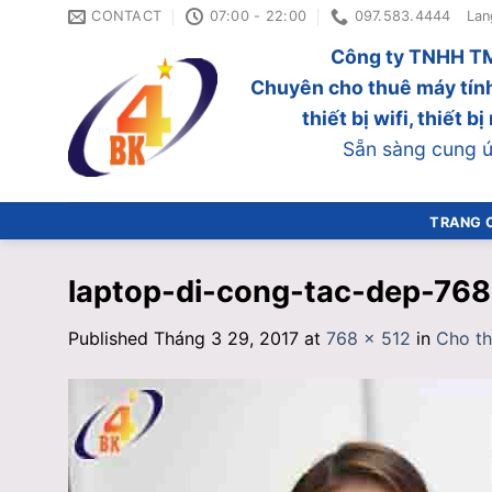
Skip
CONTACT
07:00 - 22:00
097.583.4444
Lan
to
Công ty TNHH TM
content
Chuyên cho thuê máy tính
thiết bị wifi, thiết 
Sẵn sàng cung ứn
TRANG 
laptop-di-cong-tac-dep-76
Published
Tháng 3 29, 2017
at
768 × 512
in
Cho th