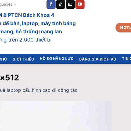
guages
 & PTCN Bách Khoa 4
 để bàn, laptop, máy tính bảng
HOTL
bị mạng, hệ thống mạng lan
g trên 2.000 thiết bị
HỒ SƠ NĂNG LỰC
TIN
CHỦ
GIỚI THIỆU
BẢNG GIÁ DỊCH VỤ
8×512
uê laptop cấu hình cao đi công tác