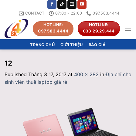
Skip
to
CONTACT
07:00 - 22:00
097.583.4444
content
HOTLINE:
HOTLINE:
097.583.4444
033.29.29.444
TRANG CHỦ
GIỚI THIỆU
BÁO GIÁ
12
Published
Tháng 3 17, 2017
at
400 × 282
in
Địa chỉ cho
sinh viên thuê laptop giá rẻ