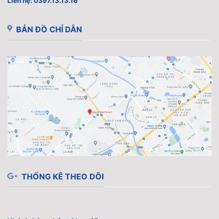
Liên hệ: 0397.13.13.16
BẢN ĐỒ CHỈ DẪN
THỐNG KÊ THEO DÕI