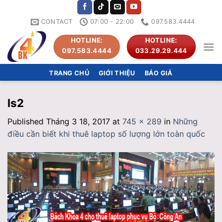
Skip
to
CONTACT
07:00 - 22:00
097.583.4444
content
HOTLINE:
HOTLINE:
097.583.4444
033.29.29.444
TRANG CHỦ
GIỚI THIỆU
BÁO GIÁ
ls2
Published
Tháng 3 18, 2017
at
745 × 289
in
Những
điều cần biết khi thuê laptop số lượng lớn toàn quốc