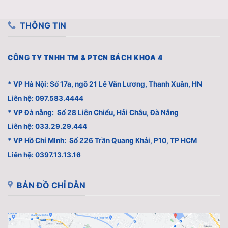
THÔNG TIN
CÔNG TY TNHH TM & PTCN BÁCH KHOA 4
* VP Hà Nội: Số 17a, ngõ 21 Lê Văn Lương, Thanh Xuân, HN
Liên hệ: 097.583.4444
* VP Đà nẵng: Số 28 Liên Chiểu, Hải Châu, Đà Nẵng
Liên hệ: 033.29.29.444
* VP Hồ Chí MInh: Số 226 Trần Quang Khải, P10, TP HCM
Liên hệ: 0397.13.13.16
BẢN ĐỒ CHỈ DẪN