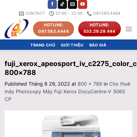
Skip
to
CONTACT
07:00 - 22:00
097.583.4444
content
HOTLINE:
HOTLINE:
097.583.4444
033.29.29.444
TRANG CHỦ
GIỚI THIỆU
BÁO GIÁ
fuji_xerox_apeosport_iv_c2275_color_c
800×788
Published
Tháng 8 29, 2022
at
800 × 788
in
Cho thuê
máy Photocopy Máy Fuji Xerox DocuCentre-V 3065
CP