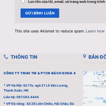
Lưu tên của tôi, email, và trang web trong trình 
This site uses Akismet to reduce spam.
Learn how 
THÔNG TIN
BẢN ĐỒ
CÔNG TY TNHH TM & PTCN BÁCH KHOA 4
* VP Hà Nội: Số 17a, ngõ 21 Lê Văn Lương,
Thanh Xuân, HN
Liên hệ: 097.583.4444
* VP Đà nẵng: Số 28 Liên Chiểu, Hải Châu, Đà