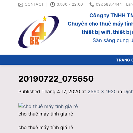
Skip
CONTACT
07:00 - 22:00
097.583.4444
Lan
to
Công ty TNHH TM
content
Chuyên cho thuê máy tính
thiết bị wifi, thiết 
Sẵn sàng cung ứn
TRANG 
20190722_075650
Published
Tháng 4 17, 2020
at
2560 × 1920
in
Dịch
cho thuê máy tính giá rẻ
cho thuê máy tính giá rẻ