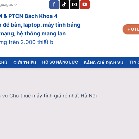
guages
 & PTCN Bách Khoa 4
 để bàn, laptop, máy tính bảng
HOTL
bị mạng, hệ thống mạng lan
g trên 2.000 thiết bị
HỒ SƠ NĂNG LỰC
TIN
CHỦ
GIỚI THIỆU
BẢNG GIÁ DỊCH VỤ
 vụ Cho thuê máy tính giá rẻ nhất Hà Nội