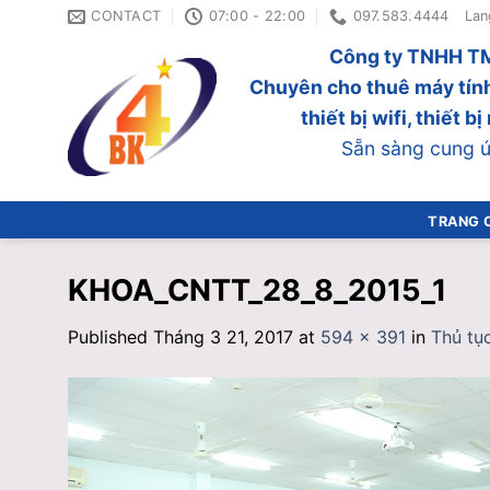
Skip
CONTACT
07:00 - 22:00
097.583.4444
Lan
to
Công ty TNHH TM
content
Chuyên cho thuê máy tính
thiết bị wifi, thiết 
Sẵn sàng cung ứn
TRANG 
KHOA_CNTT_28_8_2015_1
Published
Tháng 3 21, 2017
at
594 × 391
in
Thủ tụ