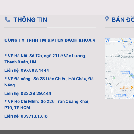
THÔNG TIN
BẢN ĐỒ
CÔNG TY TNHH TM & PTCN BÁCH KHOA 4
* VP Hà Nội: Số 17a, ngõ 21 Lê Văn Lương,
Thanh Xuân, HN
Liên hệ: 097.583.4444
* VP Đà nẵng: Số 28 Liên Chiểu, Hải Châu, Đà
Nẵng
Liên hệ: 033.29.29.444
* VP Hồ Chí MInh: Số 226 Trần Quang Khải,
P10, TP HCM
Liên hệ: 0397.13.13.16