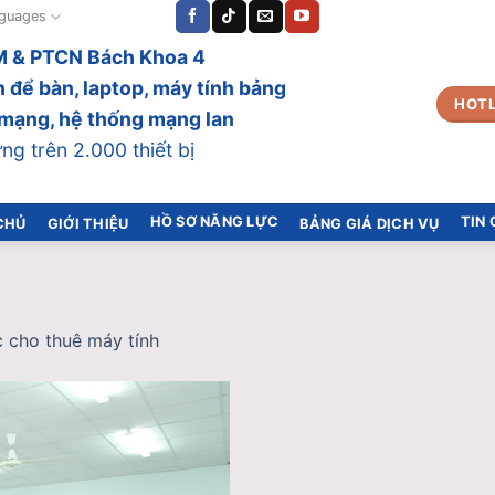
guages
 & PTCN Bách Khoa 4
 để bàn, laptop, máy tính bảng
HOTL
bị mạng, hệ thống mạng lan
g trên 2.000 thiết bị
HỒ SƠ NĂNG LỰC
TIN
CHỦ
GIỚI THIỆU
BẢNG GIÁ DỊCH VỤ
c cho thuê máy tính