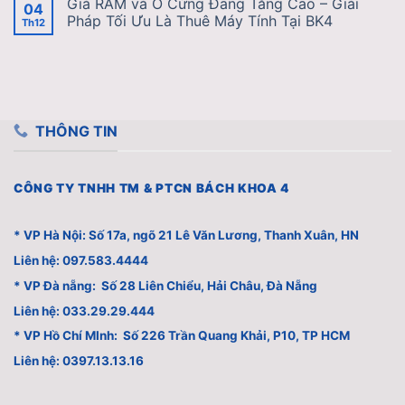
Giá RAM và Ổ Cứng Đang Tăng Cao – Giải
04
Pháp Tối Ưu Là Thuê Máy Tính Tại BK4
Th12
THÔNG TIN
CÔNG TY TNHH TM & PTCN BÁCH KHOA 4
* VP Hà Nội: Số 17a, ngõ 21 Lê Văn Lương, Thanh Xuân, HN
Liên hệ: 097.583.4444
* VP Đà nẵng: Số 28 Liên Chiểu, Hải Châu, Đà Nẵng
Liên hệ: 033.29.29.444
* VP Hồ Chí MInh: Số 226 Trần Quang Khải, P10, TP HCM
Liên hệ: 0397.13.13.16