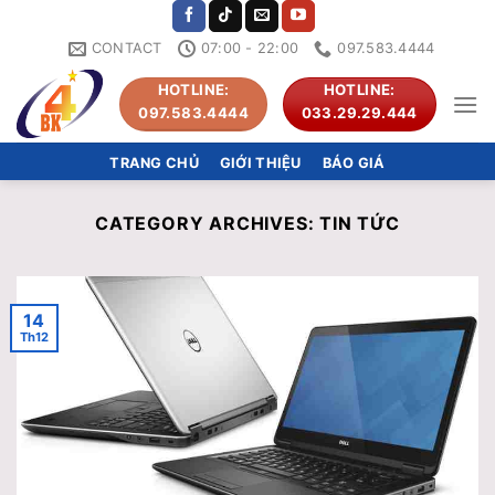
Skip
to
CONTACT
07:00 - 22:00
097.583.4444
content
HOTLINE:
HOTLINE:
097.583.4444
033.29.29.444
TRANG CHỦ
GIỚI THIỆU
BÁO GIÁ
CATEGORY ARCHIVES:
TIN TỨC
14
Th12